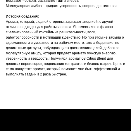
Бергамот - бодрит, заставляет идти вперед
Молекулярная амбра - придает уверенность, энергия достижения
История создания:
Аромат, который, с одной стороны, заряжает энергией, с другой -
отлично подходит для работы и офиса. Я поместила во флакон
сбалансированный коктейль из решительности, воли,
работоспособности и мотивации к действию. Но при этом не забыла о
сдержанности и уместности на рабочем месте: взяла бодрящие, но
деликатные цитрусы, побуждающие к достижению целей, добавила
молекулярную амбру, которая придает аромату мужскую энергию,
уверенность и твердость. Получился аромат 08 Citrus Blend для
деловых переговоров, подписания контрактов и бизнес-встреч. Ценю и
сама ношу этот аромат, который помогает мне быть эффективной и
выполнять задачи в 2 раза быстрее.