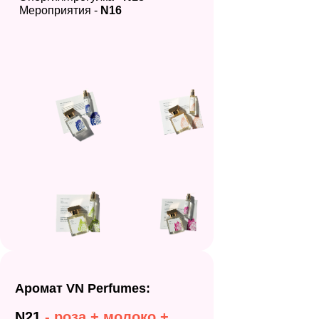
Мероприятия -
N16
Аромат VN Perfumes:
N21
- роза + молоко +