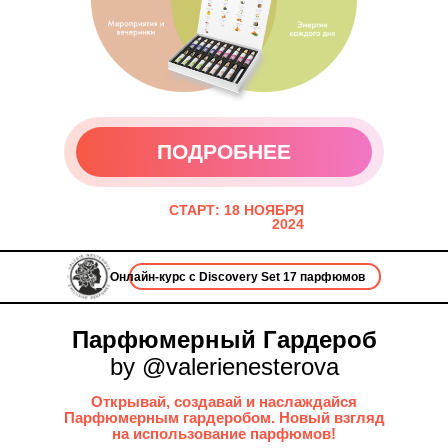
ПОДРОБНЕЕ
ПОДРОБНЕЕ
СТАРТ: 18 НОЯБРЯ
2024
Онлайн-курс с Discovery Set 17 парфюмов
Парфюмерный Гардероб
by @valerienesterova
Открывай, создавай и наслаждайся
Парфюмерным гардеробом. Новый взгляд
на использование парфюмов!