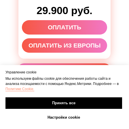
29.900 руб.
ОПЛАТИТЬ
ОПЛАТИТЬ ИЗ ЕВРОПЫ
ПРЕМИУМ (ХОЧУ ВСЕ)
Управление cookie
Мы используем файлы cookie для обеспечения работы сайта и
анализа посещаемости с помощью Яндекс.Метрики. Подробнее — в
Политике Cookie.
Урок 1.
История создания бренда VN
Perfumes + ДНК бренда
Принять все
Урок 2.
Понятие «Парфюмерный гардероб» и
его роль в вашей жизни
Настройки cookie
Урок 3.
Понятия «Аромавоздействие®»:
влияние ароматов на эмоции и поведение