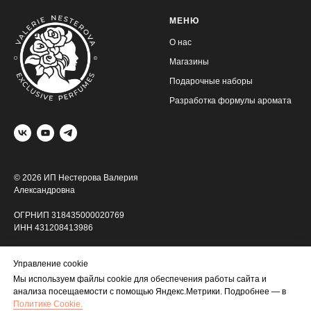
МЕНЮ
О нас
Магазины
Подарочные наборы
Разработка формулы аромата
© 2026 ИП Нестерова Валерия
Александровна
ОГРНИП 318435000020769
ИНН 431208413986
Информация
Контакты
Управление cookie
Мы используем файлы cookie для обеспечения работы сайта и
Политика конфиденциальности
☎ WhatsApp, Telegram, MAX
анализа посещаемости с помощью Яндекс.Метрики. Подробнее — в
+7 925 092 9503
Согласие на обработку
Политике Cookie.
Почта: info@valerienesterova.ru